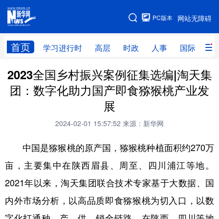
手机版
PC版本
网站无障碍
网站地图
首页
学习进行时
高层
时政
人事
国际
财
2023全国乡村振兴案例征集选编|淘天集
学习进行时
高层
时政
人事
团：数字化助力国产即食猕猴桃产业发
国际
财经
网评
港澳
展
台湾
思客智库
全球连线
教育
2024-02-01 15:57:52
来源：新华网
科技
科创
量子
体育
中国是猕猴桃的原产国，猕猴桃种植面积约270万
文化
书画
健康
军事
亩，主要集中在陕西眉县、周至、四川浦江等地。
访谈
视频
图片
政务
2021年以来，淘天集团联合技术专家基于大数据、国
法律
中央文件
金融
汽车
内外市场分析，以高品质即食猕猴桃为切入口，以数
字化打通种、产、供、销全链路，在陕西、四川等地
食品
人居
信息化
数字经济