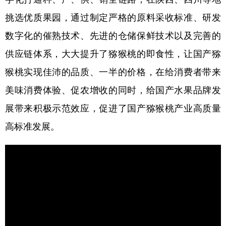
挑选优质果园，通过制定严格的原料采收标准、研发
学术中国
乡村振兴
银龄
溯源中国
数字化的催熟技术、先进的仓储保鲜技术以及完善的
城市
旅游
能源
会展
供应链体系，大大提升了猕猴桃的即食性，让国产猕
彩票
娱乐
时尚
悦读
猴桃实现佳沛的品质、一半的价格，在给消费者带来
公益
一带一路
亚太网
上市公司
美味消费体验、促农增收的同时，给国产水果品牌发
文化产业
展带来积极示范效应，促进了国产猕猴桃产业高质量
高标准发展。
地方频道
北京
天津
河北
山西
辽宁
吉林
上海
江苏
浙江
安徽
福建
江西