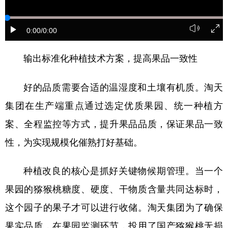
山东
河南
湖北
湖南
广东
广西
海南
重庆
0:00
/0:00
四川
贵州
云南
西藏
输出标准化种植技术方案，提高果品一致性
陕西
甘肃
青海
宁夏
好的品质需要合适的温湿度和土壤有机质。淘天
新疆
内蒙古
黑龙江
集团在生产端重点通过选定优质果园、统一种植方
案、全程监控等方式，提升果品品质，保证果品一致
多语种频道
性，为实现规模化催熟打好基础。
English
Español
Français
عربى
种植改良的核心是抓好关键物候期管理。当一个
Русский язык
日本語
한국어
果园的猕猴桃糖度、硬度、干物质含量共同达标时，
Deutsch
Português
这个园子的果子才可以进行收储。淘天集团为了确保
果实品质，在果园监测环节，投用了国产猕猴桃无损