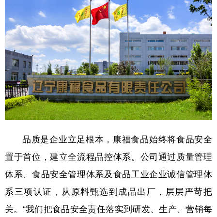
山东
河南
湖北
湖南
广东
广西
海南
重庆
四川
贵州
云南
西藏
陕西
甘肃
青海
宁夏
新疆
内蒙古
黑龙江
多语种频道
品质是企业立足根本，康福食品始终将食品安全
English
Español
Français
عربى
置于首位，建立全流程品控体系。公司通过质量管理
Русский язык
日本語
한국어
体系、食品安全管理体系及食品工业企业诚信管理体
Deutsch
Português
系三项认证，从原料甄选到成品出厂，层层严苛把
关。“我们把食品安全责任落实到研发、生产、营销每