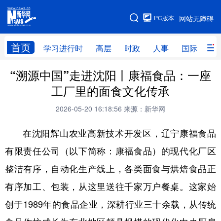
手机版
PC版本
网站无障碍
网站地图
首页
学习进行时
高层
时政
人事
国际
财
“溯源中国”走进沈阳丨康福食品：一座
学习进行时
高层
时政
人事
工厂里的面食文化传承
国际
财经
网评
港澳
2026-05-20 16:18:56
来源：新华网
台湾
思客智库
全球连线
教育
在沈阳辉山农业高新技术开发区，辽宁康福食品
科技
科创
量子
体育
有限责任公司（以下简称：康福食品）的现代化厂区
文化
书画
健康
军事
整洁有序，自动化生产线上，各类面食与烘焙食品正
访谈
视频
图片
政务
有序加工、包装，从这里送往千家万户餐桌。这家始
法律
中央文件
金融
汽车
创于1989年的食品企业，深耕行业三十余载，从传统
食品
人居
信息化
数字经济