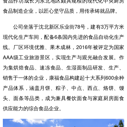
食品作坊成长为东北地区颇具规模的现代化中央厨房
食品制造企业，以匠心坚守品质，用传承铸就品牌。
学术中国
乡村振兴
银龄
溯源中国
城市
旅游
能源
会展
公司坐落于沈北新区乐业街78号，建有3万平方米
彩票
娱乐
时尚
悦读
现代化生产车间，配备6条国内先进的食品自动化生产
线。厂区环境优雅、果木成林，2016年被评定为国家
公益
一带一路
亚太网
上市公司
AAA级工业旅游景区，实现生产与观光融合发展。作
文化产业
为集烘焙食品、速冻食品、生湿面制品研发、生产、
销售于一体的企业，康福食品构建起十大系列600余种
地方频道
产品体系，涵盖月饼、粽子、中点、西点、烙饼、馒
北京
天津
河北
山西
头、面条等品类，成为兼具餐饮面食与家庭厨房面食
辽宁
吉林
上海
江苏
供应能力的综合食品企业。
浙江
安徽
福建
江西