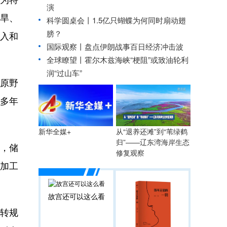
演
旱、
科学圆桌会丨1.5亿只蝴蝶为何同时扇动翅
膀？
入和
国际观察丨
盘点伊朗战事百日经济冲击波
全球瞭望丨霍尔木兹海峡“梗阻”或致油轮利
润“过山车”
付原野
多年
从“退养还滩”到“苇绿鹤
新华全媒+
归”——辽东湾海岸生态
，储
修复观察
加工
故宫还可以这么看
流转规