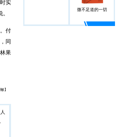
同时实
微不足道的一切
说。
。付
，同
林果
刘敏】
人