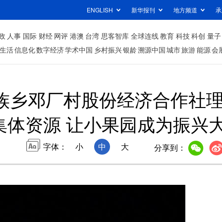
ENGLISH
新华报刊
地方频道
承
政
人事
国际
财经
网评
港澳
台湾
思客智库
全球连线
教育
科技
科创
量子
生活
信息化
数字经济
学术中国
乡村振兴
银龄
溯源中国
城市
旅游
能源
会
族乡邓厂村股份经济合作社
集体资源 让小果园成为振兴
字体：
小
中
大
分享到：