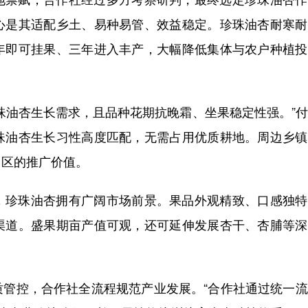
心是其适配乡土、易种易管、效益稳定。珍珠油杏耐寒耐
年即可挂果、三年进入丰产，大幅降低集体与农户种植投
珠油杏生长需求，且品种花期抗晚霜、坐果稳定性强。”
珠油杏生长习性高度匹配，无需占用优质耕地。周边乡镇
山区的推广价值。
，珍珠油杏拥有广阔市场前景。果品外观精致、口感独特
渠道。盛果期亩产值可观，还可延伸发展杏干、杏脯等深
质管控，合作社全流程规范产业发展。“合作社通过统一