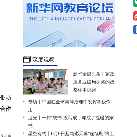
深度观察
新华全媒头条丨
家政
服务业破局探路的成
都样本观察
带动
专访丨中国在全球海洋治理中发挥积极作
合作
用
追光丨
一封“战书”没写成，却成了温暖的家
书
星空有约丨
6月9日起精彩天幕“连续剧”将上
为特