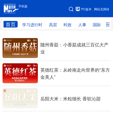
手机版
手机版
PC版本
网站无障碍
网站地图
首页
学习进行时
高层
时政
人事
国际
财
2
0
/
学习进行时
高层
时政
人事
随州香菇：小香菇成就三百亿大产
国际
财经
网评
港澳
业
台湾
思客智库
全球连线
教育
英德红茶：从岭南走向世界的“东方
科技
科创
量子
体育
金美人”
文化
书画
健康
军事
访谈
视频
图片
政务
岳阳大米：米粒细长 香软沁甜
法律
中央文件
金融
汽车
食品
人居
信息化
数字经济