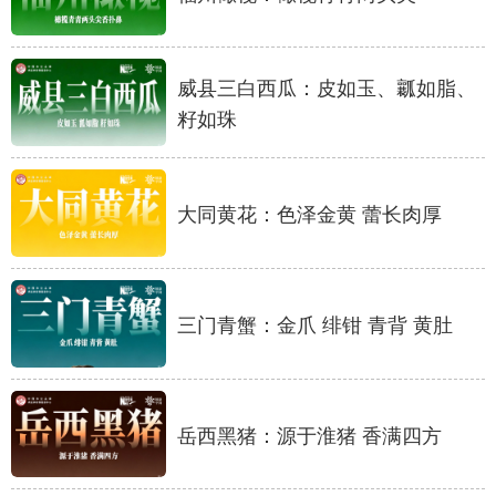
山东
河南
湖北
湖南
广东
广西
海南
重庆
威县三白西瓜：皮如玉、瓤如脂、
四川
贵州
云南
西藏
籽如珠
陕西
甘肃
青海
宁夏
新疆
内蒙古
黑龙江
大同黄花：色泽金黄 蕾长肉厚
多语种频道
三门青蟹：金爪 绯钳 青背 黄肚
English
Español
Français
عربى
Русский язык
日本語
한국어
Deutsch
Português
岳西黑猪：源于淮猪 香满四方