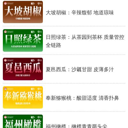
大坡胡椒：辛辣馥郁 地道琼味
学术中国
乡村振兴
银龄
溯源中国
城市
旅游
能源
会展
彩票
娱乐
时尚
悦读
日照绿茶：从茶园到茶杯 质量管控
全链路
公益
一带一路
亚太网
上市公司
文化产业
夏邑西瓜：沙瓤甘甜 皮薄多汁
地方频道
北京
天津
河北
山西
奉新猕猴桃：酸甜适度 清香扑鼻
辽宁
吉林
上海
江苏
浙江
安徽
福建
江西
福州橄榄：橄榄青青两头尖